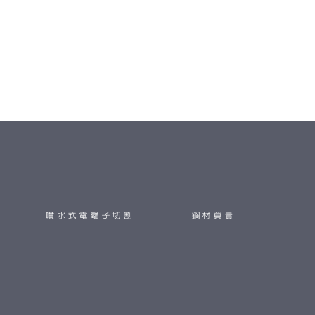
噴水式電離子切割
鋼材買賣