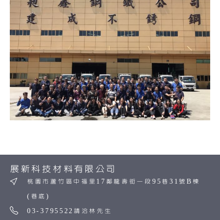
展新科技材料有限公司
桃園市蘆竹區中福里17鄰龍壽街一段95巷31號B棟
(巷底)
03-3795522請洽林先生