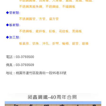
不銹鋼圓條、四角條、六角條、扁鐵、角鐵、槽鐵、
不銹鋼萬能角鋼、不銹鋼線、不鏽鋼板
◆管材類:
不銹鋼圓管、方管、扁方管
◆板材類:
不銹鋼板、鍍鋅板、鋁板、花紋板、黑鐵板
◆加工類:
板裁剪、切角、沖孔、折彎、輪桶、鋸管、鋸條
電話：
03-3793500
傳真：03-3793509
地址：桃園市蘆竹區龍壽街一段95巷33號
昶鑫鋼鐵-40周年合照