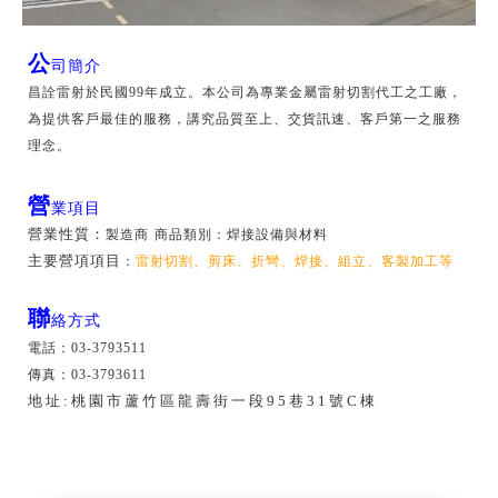
公
司簡介
昌詮雷射於民國99年成立。本公司為專業金屬雷射切割代工之工廠，
為提供客戶最佳的服務，講究品質至上、交貨訊速、客戶第一之服務
理念。
營
業項目
營業性質：
製造商 商品類別：
焊接設備與材料
主要營項項目
：
雷射切割、剪床、折彎、焊接、組立、客製加工等
聯
絡方式
電話：03-3793511
傳真：03-3793611
地址:桃園市蘆竹區龍壽街一段95巷31號C棟